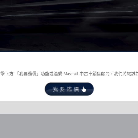
點擊下方 「我要鑑價」功能或連繫 Maserati 中古車銷售顧問，我們將竭