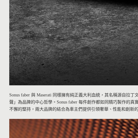
Sonus faber 與 Maserati 同樣擁有純正義大利血統，其名稱源自
聲」為品牌的中心哲學。Sonus faber 每件創作都如同精巧製作的真
不懈的堅持，兩大品牌的結合為車主們提供引領奢華、性能和創新