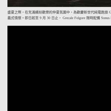
盛夏之際，在充滿繽紛歡樂的仲夏氛圍中，為歡慶新世代純電跑旅 Grec
義式情懷。即日起至 9 月 30 日止， Grecale Folgore 限時配備 Sonus F