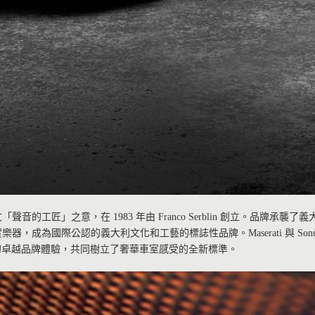
拉丁文「聲音的工匠」之意，在 1983 年由 Franco Serblin 創立。品牌承
實樂器，成為國際公認的義大利文化和工藝的標誌性品牌。Maserati 與 So
的卓越品牌體驗，共同樹立了奢華車室感受的全新標準。