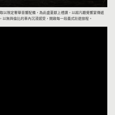
大利原廠爭取以限定奢華音響配備，為此盛夏獻上禮讚，以超凡聽覺饗宴傳遞
宴，以無與倫比的車內沉浸感受，開啟每一段義式壯遊旅程。