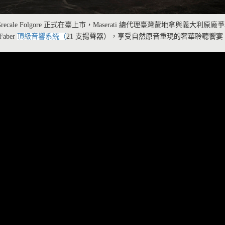
ale Folgore 正式在臺上市，Maserati 總代理臺灣蒙地拿與義
aber
頂級音響系統（
21 支揚聲器），享受自然原音重現的奢華聆聽饗