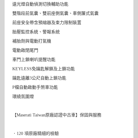
遠光燈自動偵測切換輔助功能
雙階段前氣囊、雙前座側氣囊、車側簾式氣囊
前座安全帶含預縮器及束力限制裝置
胎壓監控系統、警報系統
補胎劑與電動打氣機
電動啟閉尾門
車門上鎖喇叭提醒功能
KEYLESS免鑰匙解鎖及上鎖功能
鑰匙遠離3公尺自動上鎖功能
P檔自動啟動手煞車功能
環繞氛圍燈
【Maserati Taiwan原廠認證中古車】保固與服務
．120 項原廠精細的檢驗