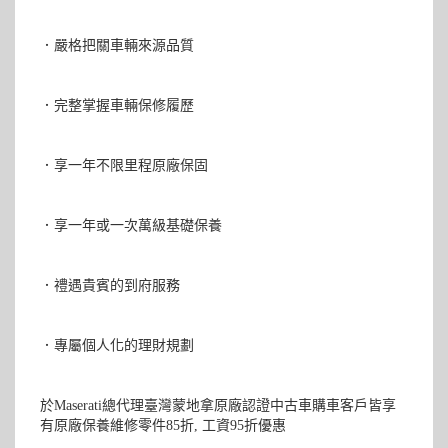
．嚴格把關車輛來源品質
．完整掌握車輛保修履歷
．享一年不限里程原廠保固
．享一年或一次萬級基礎保養
．禮遇貴賓的到府服務
．專屬個人化的理財規劃
於Maserati總代理臺灣蒙地拿原廠認證中古車購車客戶皆享
有原廠保養維修零件85折, 工資95折優惠