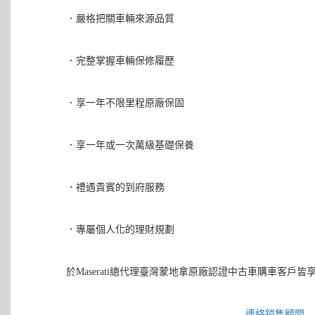
．嚴格把關車輛來源品質
．完整掌握車輛保修履歷
．享一年不限里程原廠保固
．享一年或一次萬級基礎保養
．禮遇貴賓的到府服務
．專屬個人化的理財規劃
於Maserati總代理臺灣蒙地拿原廠認證中古車購車客戶皆享
連絡銷售顧問