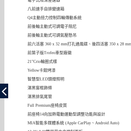
電子式限滑差速器
八前速手自排變速箱
Q4主動扭力控制四輪傳動系統
前後軸主動式可調電子阻尼
前後軸主動式可調氣壓懸吊
前六活塞 360 x 32 mm打孔通風碟、後四活塞 350 x 28
前葉子版Trofeo車型廠徽
21”Crio輪圈式樣
Yellow卡鉗烤漆
智慧型LED頭燈照明
湛黑窗框飾條
湛黑排氣尾管
Full Premium座椅皮質
前座椅14向加熱電動運動型調整功能與設計
MIA智能多媒體系統 (Apple CarPlay、Android Auto)