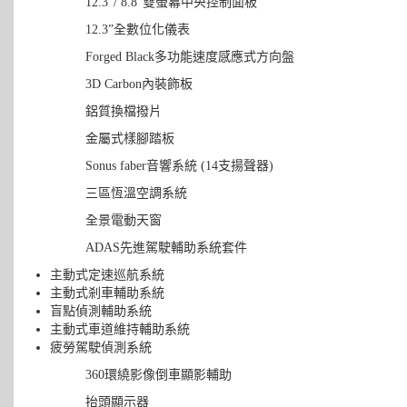
12.3”/ 8.8”雙螢幕中央控制面板
12.3”全數位化儀表
Forged Black多功能速度感應式方向盤
3D Carbon內裝飾板
鋁質換檔撥片
金屬式樣腳踏板
Sonus faber音響系統 (14支揚聲器)
三區恆溫空調系統
全景電動天窗
ADAS先進駕駛輔助系統套件
主動式定速巡航系統
主動式剎車輔助系統
盲點偵測輔助系統
主動式車道維持輔助系統
疲勞駕駛偵測系統
360環繞影像倒車顯影輔助
抬頭顯示器