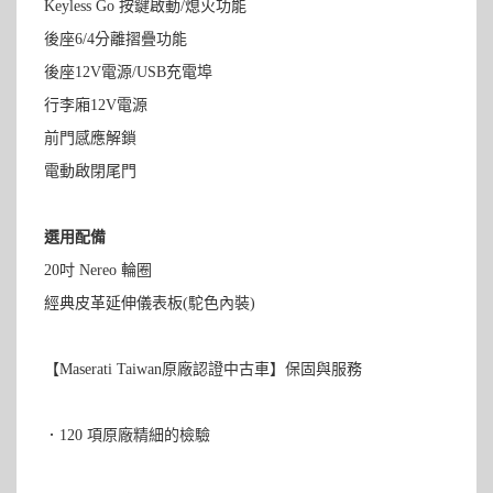
Keyless Go 按鍵啟動/熄火功能
後座6/4分離摺疊功能
後座12V電源/USB充電埠
行李廂12V電源
前門感應解鎖
電動啟閉尾門
選用配備
20吋 Nereo 輪圈
經典皮革延伸儀表板(駝色內裝)
【Maserati Taiwan原廠認證中古車】保固與服務
．120 項原廠精細的檢驗