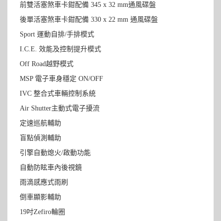
前雙活塞煞車卡鉗配備 345 x 32 mm通風碟盤
後單活塞煞車卡鉗配備 330 x 22 mm 通風碟盤
Sport 運動自排/手排模式
I.C.E. 效能及控制提升模式
Off Road越野模式
MSP 電子車身穩定 ON/OFF
IVC 整合式車輛控制系統
Air Shutter主動式電子擾流
定速巡航輔助
盲點偵測輔助
引擎自動熄火/啟動功能
自動防眩車內後視鏡
雨滴感應式雨刷
倒車顯影輔助
19吋Zefiro輪圈