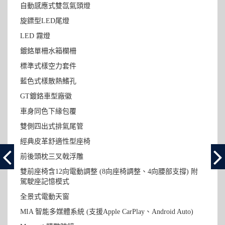
自動感應式雙氙氣頭燈
旋鏢型LED尾燈
LED 霧燈
鍍鉻單柵水箱欄柵
標準式樣空力套件
藍色式樣散熱鰭孔
GT鍍鉻車型廠徽
車身同色下緣包覆
雙側四出式排氣尾管
經典皮革舒適性型座椅
前後頭枕三叉戟浮雕
雙前座椅含12向電動調整 (8向座椅調整、4向腰部支撐) 附
駕駛座記憶模式
全景式電動天窗
MIA 智能多媒體系統 (支援Apple CarPlay、Android Auto)