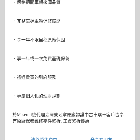
．嚴格把關車輛來源品質
．完整掌握車輛保修履歷
．享一年不限里程原廠保固
．享一年或一次免費基礎保養
．禮遇貴賓的到府服務
．專屬個人化的理財規劃
於Maserati總代理臺灣蒙地拿原廠認證中古車購車客戶皆享
有原廠保養維修零件85折, 工資95折優惠
連絡銷售顧問
分享給朋友