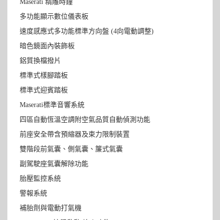
Maserati 精雕時鐘
多功能顯示數位儀表板
速度感應式多功能標準方向盤 (4向電動調整)
暗色鏡面內裝飾板
鋁質換檔撥片
標準式樣腳踏板
標準式迎賓踏板
Maserati標準音響系統
四區自動恆溫空調附空氣品質自動偵測功能
前座安全帶含預縮器及束力限制裝置
雙階段前氣囊、側氣囊、簾式氣囊
副駕駛座氣囊解除功能
胎壓監控系統
警報系統
補胎劑與電動打氣機