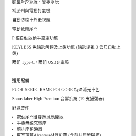
胎壓監控系統、警報系統
補胎劑與電動打氣機
自動防眩車外後視鏡
電動啟閉尾門
P 檔自動啟動手煞車功能
KEYLESS 免鑰匙解鎖及上鎖功能 (鑰匙遠離 3 公尺自動上
鎖)
兩組 Type-C / 兩組 USB充電埠
選用配備
FUORISERIE- RAME FOLGORE 特殊消光車色
Sonus faber High Premium 音響系統 (19 支揚聲器)
舒適套件
電動尾門含腳踢感應開啟
手機無線充電座
前排座椅通風
車室頂蓬Alcantara材質包覆 (含前柱與遮陽板)