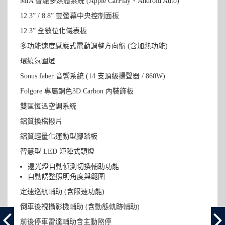
MIA 智能多媒體系統 (Apple CarPlay、Android Auto)
12.3” / 8.8” 雙螢幕中央控制面板
12.3” 全數位化儀表板
多功能速度感應式電動調整方向盤 (含加熱功能)
環繞氛圍燈
Sonus faber 音響系統 (14 支頂級揚聲器 / 860W)
Folgore 專屬銅色3D Carbon 內裝飾板
雙區恆溫空調系統
鋁質換檔撥片
鋁質輕量化運動型腳踏板
智慧型 LED 矩陣式頭燈
遠光燈自動偵測切換輔助功能
自動調整照明角度與範圍
定速巡航輔助 (含限速功能)
倒車後視攝影機輔助 (含動態軌跡輔助)
前後停車雷達輔助含主動煞停