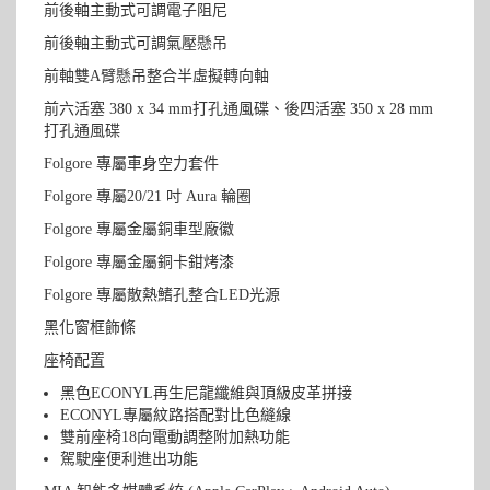
前後軸主動式可調電子阻尼
前後軸主動式可調氣壓懸吊
前軸雙A臂懸吊整合半虛擬轉向軸
前六活塞 380 x 34 mm打孔通風碟、後四活塞 350 x 28 mm
打孔通風碟
Folgore 專屬車身空力套件
Folgore 專屬20/21 吋 Aura 輪圈
Folgore 專屬金屬銅車型廠徽
Folgore 專屬金屬銅卡鉗烤漆
Folgore 專屬散熱鰭孔整合LED光源
黑化窗框飾條
座椅配置
黑色ECONYL再生尼龍纖維與頂級皮革拼接
ECONYL專屬紋路搭配對比色縫線
雙前座椅18向電動調整附加熱功能
駕駛座便利進出功能