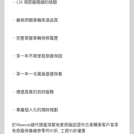
．120 項原廠精細的檢驗
．嚴格把關車輛來源品質
．完整掌握車輛保修履歷
．享一年不限里程原廠保固
．享一年一次萬級基礎保養
．禮遇貴賓的到府服務
．專屬個人化的理財規劃
於Maserati總代理臺灣蒙地拿原廠認證中古車購車客戶皆享
有原廠保養維修零件85折, 工資95折優惠