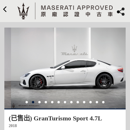
(已售出) GranTurismo Sport 4.7L
2018