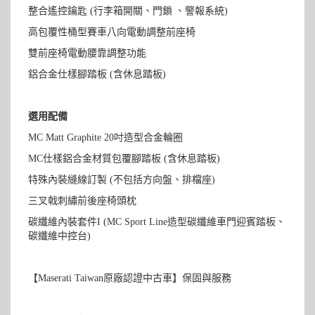
整合遙控鑰匙 (行李箱開關、門鎖 、警報系統)
高包覆性桶型賽車八向電動調整前座椅
雙前座椅電動腰靠調整功能
鋁合金仕樣腳踏板 (含休息踏板)
選用配備
MC Matt Graphite 20吋造型合金輪圈
MC仕樣鋁合金材質包覆腳踏板 (含休息踏板)
特殊內裝縫線訂製 (不包括方向盤、排檔座)
三叉戟刺繡前後座椅頭枕
碳纖維內裝套件I (MC Sport Line造型碳纖維車門迎賓踏板、
碳纖維中控台)
【Maserati Taiwan原廠認證中古車】保固與服務