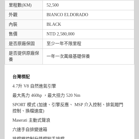
里程數(KM)
52,500
外觀
BIANCO ELDORADO
內裝
BLACK
售價
NTD 2,580,000
是否原廠保固
至少一年不限里程
是否提供原廠保
一年一次萬級基礎保養
養
台灣標配
4.7升 V8 自然進氣引擎
最大馬力 460hp ，最大扭力 520 Nm
SPORT 模式 (加速、引擎反應、 MSP 介入控制、排氣閥門
控制、換檔速度)
Maserati 主動式聲浪
六速手自排變速箱
排檔桿控制升降檔附手排檔