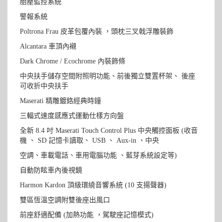
胎壓監控系統
警報系統
Poltrona Frau 皮革包覆內裝 ，頭枕三叉戟浮雕裝飾
Alcantara 車頂內襯
Dark Chrome / Ecochrome 內裝飾條
中央扶手儲存空間附照明功能、前後獨立雙置杯架、 後座
可收折中央扶手
Maserati 精雕鍍鉻經典時鐘
三輻式速度感應式運動仕樣方向盤
全新 8.4 吋 Maserati Touch Control Plus 中央觸控面板 (收音
機 、 SD 記憶卡讀取、 USB 、 Aux-in 、中央
空調、車載電話、車用電腦功能 、藍芽系統設定等)
自動防眩車內後視鏡
Harmon Kardon 頂級環繞音響系統 (10 支揚聲器)
雙區恆溫空調附雙後座出風口
前座舒適配備 (加熱功能 ，駕駛座記憶模式)