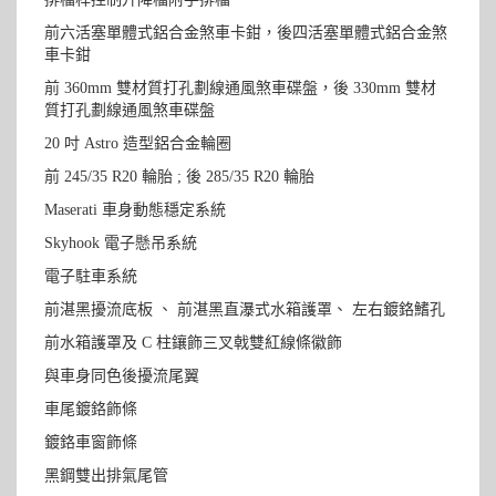
前六活塞單體式鋁合金煞車卡鉗，後四活塞單體式鋁合金煞
車卡鉗
前 360mm 雙材質打孔劃線通風煞車碟盤，後 330mm 雙材
質打孔劃線通風煞車碟盤
20 吋 Astro 造型鋁合金輪圈
前 245/35 R20 輪胎 ; 後 285/35 R20 輪胎
Maserati 車身動態穩定系統
Skyhook 電子懸吊系統
電子駐車系統
前湛黑擾流底板 、 前湛黑直瀑式水箱護罩、 左右鍍鉻鰭孔
前水箱護罩及 C 柱鑲飾三叉戟雙紅線條徽飾
與車身同色後擾流尾翼
車尾鍍鉻飾條
鍍鉻車窗飾條
黑鋼雙出排氣尾管