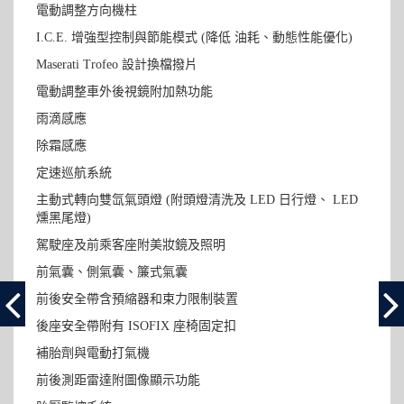
電動調整方向機柱
I.C.E. 增強型控制與節能模式 (降低 油耗、動態性能優化)
Maserati Trofeo 設計換檔撥片
電動調整車外後視鏡附加熱功能
雨滴感應
除霜感應
定速巡航系統
主動式轉向雙氙氣頭燈 (附頭燈清洗及 LED 日行燈、 LED
燻黑尾燈)
駕駛座及前乘客座附美妝鏡及照明
前氣囊、側氣囊、簾式氣囊
前後安全帶含預縮器和束力限制裝置
後座安全帶附有 ISOFIX 座椅固定扣
補胎劑與電動打氣機
前後測距雷達附圖像顯示功能